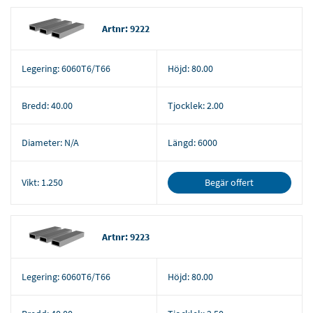
Artnr: 9222
Legering:
6060T6/T66
Höjd:
80.00
Bredd:
40.00
Tjocklek:
2.00
Diameter:
N/A
Längd:
6000
Begär offert
Vikt:
1.250
Artnr: 9223
Legering:
6060T6/T66
Höjd:
80.00