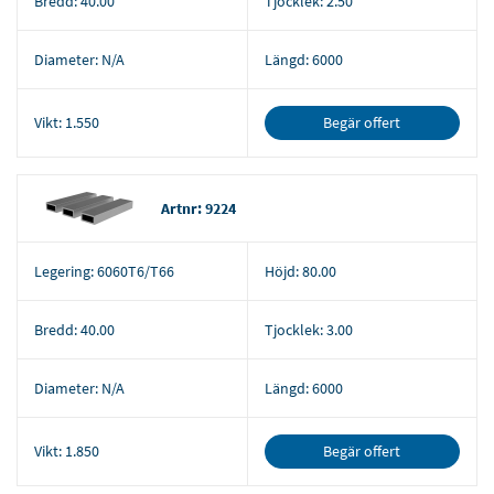
Bredd:
40.00
Tjocklek:
2.50
Diameter:
N/A
Längd:
6000
Begär offert
Vikt:
1.550
Artnr: 9224
Legering:
6060T6/T66
Höjd:
80.00
Bredd:
40.00
Tjocklek:
3.00
Diameter:
N/A
Längd:
6000
Begär offert
Vikt:
1.850