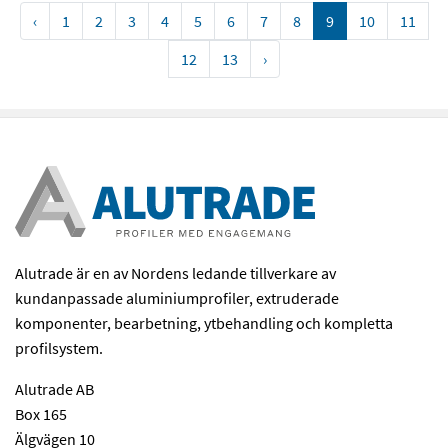
‹
1
2
3
4
5
6
7
8
9
10
11
12
13
›
Alutrade är en av Nordens ledande tillverkare av
kundanpassade aluminiumprofiler, extruderade
komponenter, bearbetning, ytbehandling och kompletta
profilsystem.
Alutrade AB
Box 165
Älgvägen 10