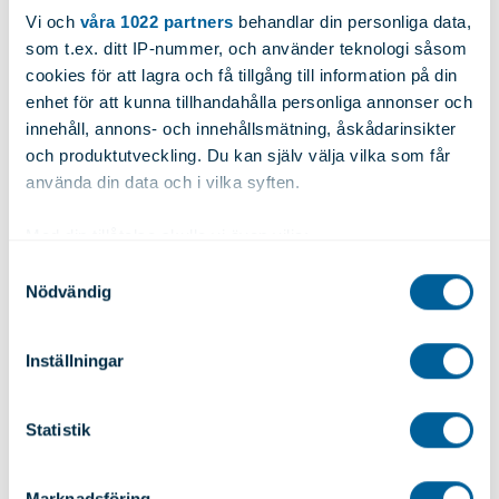
Vi och
våra 1022 partners
behandlar din personliga data,
som t.ex. ditt IP-nummer, och använder teknologi såsom
Diameter:
N/A
Längd:
6000
cookies för att lagra och få tillgång till information på din
enhet för att kunna tillhandahålla personliga annonser och
Begär offert
Vikt:
1.360
innehåll, annons- och innehållsmätning, åskådarinsikter
och produktutveckling. Du kan själv välja vilka som får
använda din data och i vilka syften.
Artnr: 9229
Med din tillåtelse skulle vi även vilja:
Samla in information om din geografiska plats
Samtyckesval
Legering:
6060T6/T66
Höjd:
80.00
Nödvändig
som kan ha en noggrannhet på upp till flera meter
Identifiera din enhet genom att aktivt skanna den
Bredd:
50.00
Tjocklek:
4.00
för specifika kännetecken (fingeravtryck)
Inställningar
Ta reda på mer om hur dina personliga uppgifter
Diameter:
N/A
Längd:
6000
behandlas och ställ in dina preferenser i
detaljsektionen
.
Statistik
Du kan ändra eller dra tillbaka ditt samtycke när som
Begär offert
Vikt:
2.640
helst från cookie-förklaringen.
Marknadsföring