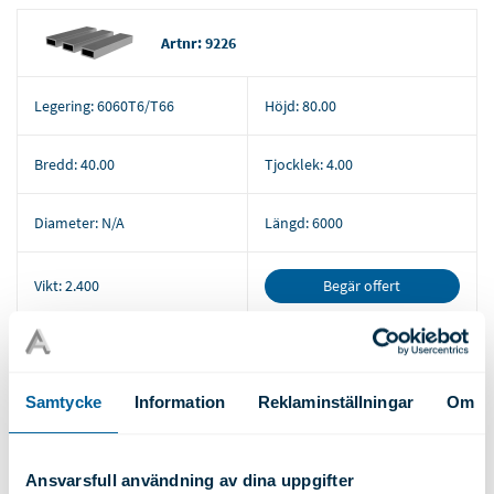
Artnr: 9226
Legering:
6060T6/T66
Höjd:
80.00
Bredd:
40.00
Tjocklek:
4.00
Diameter:
N/A
Längd:
6000
Begär offert
Vikt:
2.400
Artnr: 9228
Samtycke
Information
Reklaminställningar
Om
Legering:
6060T6/T66
Höjd:
80.00
Ansvarsfull användning av dina uppgifter
Bredd:
50.00
Tjocklek:
2.00