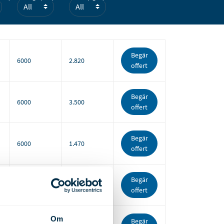
Begär
6000
2.820
offert
Begär
6000
3.500
offert
Begär
6000
1.470
offert
Begär
6000
1.680
offert
Om
Begär