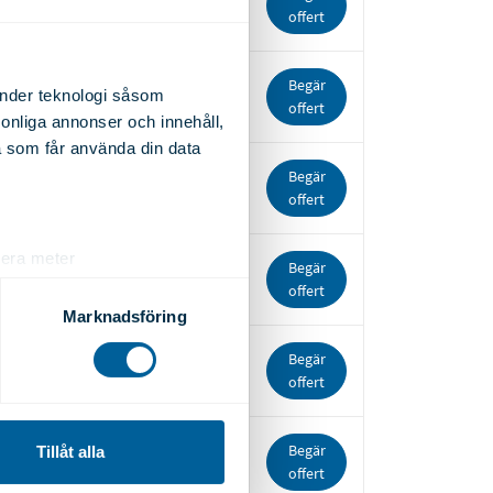
6000
2.090
offert
Begär
änder teknologi såsom
6000
2.490
offert
rsonliga annonser och innehåll,
a som får använda din data
Begär
6000
3.280
offert
lera meter
Begär
6000
2.660
ryck)
offert
ljsektionen
. Du kan ändra
Marknadsföring
Begär
6000
3.500
offert
andahålla funktioner för
n information från din enhet
 tur kombinera informationen
Begär
Tillåt alla
6000
3.720
offert
deras tjänster.