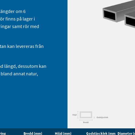
 längder om 6
r finns på lager i
ringar samt rör med
tan kan levereras från
skad längd, dessutom kan
 bland annat natur,
ring
Bredd (mm)
Höjd (mm)
Godstjocklek (mm)
Diameter 