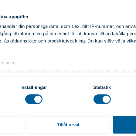
6/T66
120.00
40.00
2.50
N/A
ina uppgifter
handlar din personliga data, som t.ex. ditt IP-nummer, och anv
6/T66
120.00
40.00
3.00
N/A
illgång till information på din enhet för att kunna tillhandahålla pe
, åskådarinsikter och produktutveckling. Du kan själv välja vilk
6/T66
120.00
40.00
4.00
N/A
n vilja:
om din geografiska plats som kan ha en noggrannhet på upp till f
6/T66
120.00
50.00
3.00
N/A
genom att aktivt skanna den för specifika kännetecken (fingeravt
rsonliga uppgifter behandlas och ställ in dina preferenser i
deta
Inställningar
Statistik
ke när som helst från cookie-förklaringen.
6/T66
120.00
50.00
4.00
N/A
e för att anpassa innehållet och annonserna till användarna, tillh
vår trafik. Vi vidarebefordrar även sådana identifierare och anna
nnons- och analysföretag som vi samarbetar med. Dessa kan i sin
Tillåt urval
6/T66
120.00
60.00
4.00
N/A
har tillhandahållit eller som de har samlat in när du har använt 