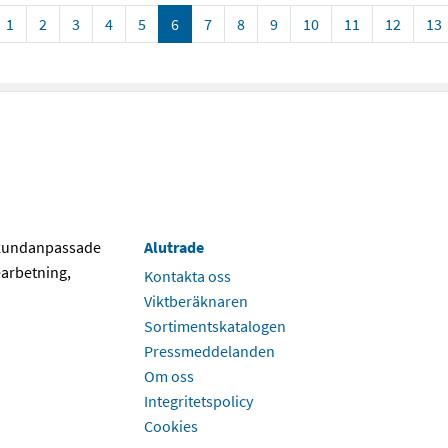
1
2
3
4
5
6
7
8
9
10
11
12
13
v kundanpassade
Alutrade
arbetning,
Kontakta oss
Viktberäknaren
Sortimentskatalogen
Pressmeddelanden
Om oss
Integritetspolicy
Cookies