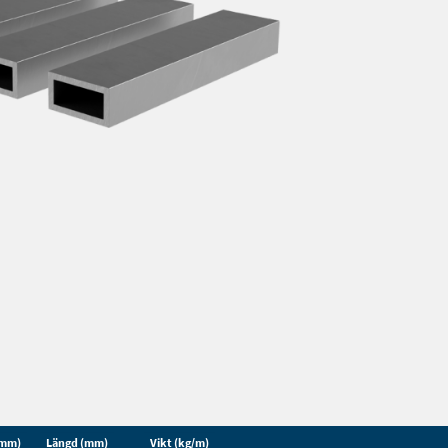
(mm)
Längd (mm)
Vikt (kg/m)