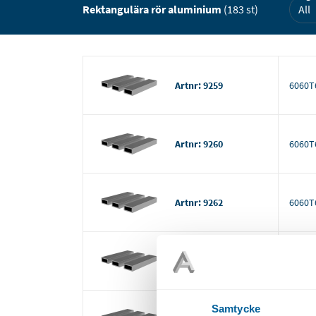
Rektangulära rör aluminium
(183 st)
Artnr: 9259
6060T
Artnr: 9260
6060T
Artnr: 9262
6060T
Artnr: 9264
6060T
Samtycke