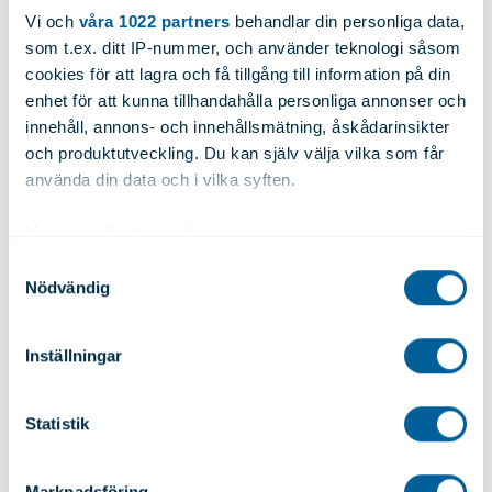
Vi och
våra 1022 partners
behandlar din personliga data,
som t.ex. ditt IP-nummer, och använder teknologi såsom
Diameter:
N/A
Längd:
6000
cookies för att lagra och få tillgång till information på din
enhet för att kunna tillhandahålla personliga annonser och
Begär offert
Vikt:
0.950
innehåll, annons- och innehållsmätning, åskådarinsikter
och produktutveckling. Du kan själv välja vilka som får
använda din data och i vilka syften.
Artnr: 9319
Med din tillåtelse skulle vi även vilja:
Samla in information om din geografiska plats
Samtyckesval
Legering:
6082T6
Höjd:
150.00
Nödvändig
som kan ha en noggrannhet på upp till flera meter
Identifiera din enhet genom att aktivt skanna den
Bredd:
120.00
Tjocklek:
5.00
för specifika kännetecken (fingeravtryck)
Inställningar
Ta reda på mer om hur dina personliga uppgifter
Diameter:
N/A
Längd:
6000
behandlas och ställ in dina preferenser i
detaljsektionen
.
Statistik
Du kan ändra eller dra tillbaka ditt samtycke när som
Begär offert
Vikt:
7.150
helst från cookie-förklaringen.
Marknadsföring