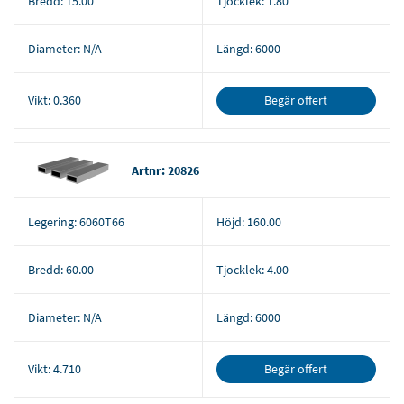
Bredd:
15.00
Tjocklek:
1.80
Diameter:
N/A
Längd:
6000
Begär offert
Vikt:
0.360
Artnr: 20826
Legering:
6060T66
Höjd:
160.00
Bredd:
60.00
Tjocklek:
4.00
Diameter:
N/A
Längd:
6000
Begär offert
Vikt:
4.710