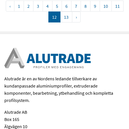
‹
1
2
3
4
5
6
7
8
9
10
11
12
13
›
Alutrade är en av Nordens ledande tillverkare av
kundanpassade aluminiumprofiler, extruderade
komponenter, bearbetning, ytbehandling och kompletta
profilsystem.
Alutrade AB
Box 165
Älgvägen 10