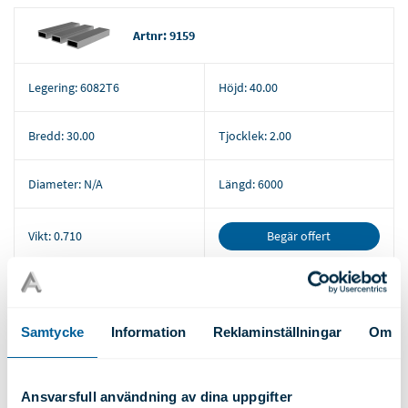
Artnr: 9159
Legering:
6082T6
Höjd:
40.00
Bredd:
30.00
Tjocklek:
2.00
Diameter:
N/A
Längd:
6000
Begär offert
Vikt:
0.710
Artnr: 9101
Samtycke
Information
Reklaminställningar
Om
Legering:
6082T6
Höjd:
40.00
Ansvarsfull användning av dina uppgifter
Bredd:
25.00
Tjocklek:
3.00