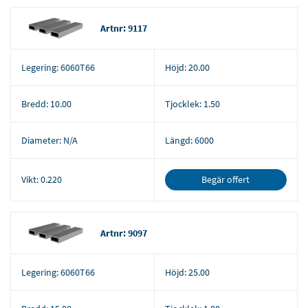
Artnr: 9117
Legering:
6060T66
Höjd:
20.00
Bredd:
10.00
Tjocklek:
1.50
Diameter:
N/A
Längd:
6000
Begär offert
Vikt:
0.220
Artnr: 9097
Legering:
6060T66
Höjd:
25.00