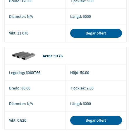
Bredd:
120.00
Tjocklek:
5.00
Diameter:
N/A
Längd:
6000
Begär offert
Vikt:
11.070
Artnr: 9176
Legering:
6060T66
Höjd:
50.00
Bredd:
30.00
Tjocklek:
2.00
Diameter:
N/A
Längd:
6000
Begär offert
Vikt:
0.820