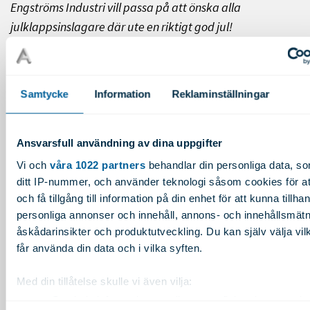
Engströms Industri vill passa på att önska alla
julklappsinslagare där ute en riktigt god jul!
- Bilden på det inslagna loket är en klassiker. Den var
omslaget till en av våra kataloger och loket tog över fem
Samtycke
Information
Reklaminställningar
timmar att slå in!
Berättar Lars-Erik.
Vi har flera
jultraditioner på företaget också - bland annat så
programmerar vi om vår ABB-robot som vanligtvis hjälper
Ansvarsfull användning av dina uppgifter
till i produktionen till att servera glögg!
Vi och
våra 1022 partners
behandlar din personliga data, so
ditt IP-nummer, och använder teknologi såsom cookies för at
och få tillgång till information på din enhet för att kunna tillha
Vi på Alutrade är både stolta och tacksamma över att få
personliga annonser och innehåll, annons- och innehållsmätn
åskådarinsikter och produktutveckling. Du kan själv välja vi
vara en del av Engströms resa – där omtanke,
får använda din data och i vilka syften.
innovation och långsiktiga relationer står i centrum.
Med din tillåtelse skulle vi även vilja:
Samla in information om din geografiska plats som k
Publicerat: 2025-12-15