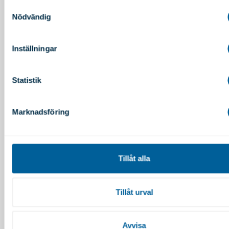
noggrannhet på upp till flera meter
Samtyckesval
Nödvändig
Identifiera din enhet genom att aktivt skanna den för
specifika kännetecken (fingeravtryck)
Ta reda på mer om hur dina personliga uppgifter behandlas oc
Inställningar
in dina preferenser i
detaljsektionen
. Du kan ändra eller dra 
ditt samtycke när som helst från cookie-förklaringen.
Statistik
Relaterade inlägg
Vi använder enhetsidentifierare för att anpassa innehållet oc
annonserna till användarna, tillhandahålla funktioner för socia
Marknadsföring
medier och analysera vår trafik. Vi vidarebefordrar även såd
identifierare och annan information från din enhet till de socia
medier och annons- och analysföretag som vi samarbetar m
Dessa kan i sin tur kombinera informationen med annan info
Tillåt alla
som du har tillhandahållit eller som de har samlat in när du h
använt deras tjänster.
Tillåt urval
Avvisa