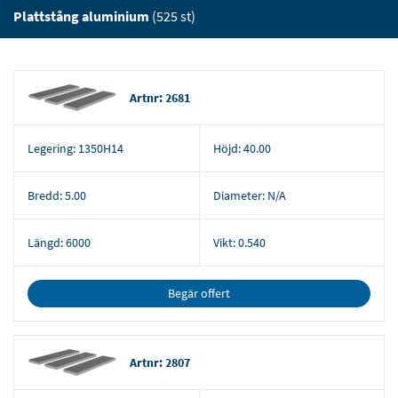
Plattstång aluminium
(525 st)
Artnr: 2681
Legering:
1350H14
Höjd:
40.00
Bredd:
5.00
Diameter:
N/A
Längd:
6000
Vikt:
0.540
Begär offert
Artnr: 2807