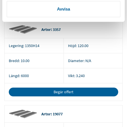
samlat in när du har använt deras tjänster.
Begär offert
Avvisa
Artnr: 3357
Legering:
1350H14
Höjd:
120.00
Bredd:
10.00
Diameter:
N/A
Längd:
6000
Vikt:
3.240
Begär offert
Artnr: 19077