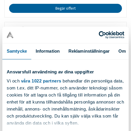
Begär offert
Artnr: 20858
Legering:
1350H14
Höjd:
60.00
Samtycke
Information
Reklaminställningar
Om
Bredd:
10.00
Diameter:
N/A
Ansvarsfull användning av dina uppgifter
Längd:
6000
Vikt:
1.700
Vi och
våra 1022 partners
behandlar din personliga data,
som t.ex. ditt IP-nummer, och använder teknologi såsom
cookies för att lagra och få tillgång till information på din
Begär offert
enhet för att kunna tillhandahålla personliga annonser och
innehåll, annons- och innehållsmätning, åskådarinsikter
och produktutveckling. Du kan själv välja vilka som får
Artnr: 20860
använda din data och i vilka syften.