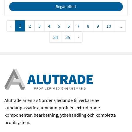
Begär offert
‹
1
2
3
4
5
6
7
8
9
10
...
34
35
›
Alutrade är en av Nordens ledande tillverkare av
kundanpassade aluminiumprofiler, extruderade
komponenter, bearbetning, ytbehandling och kompletta
profilsystem.