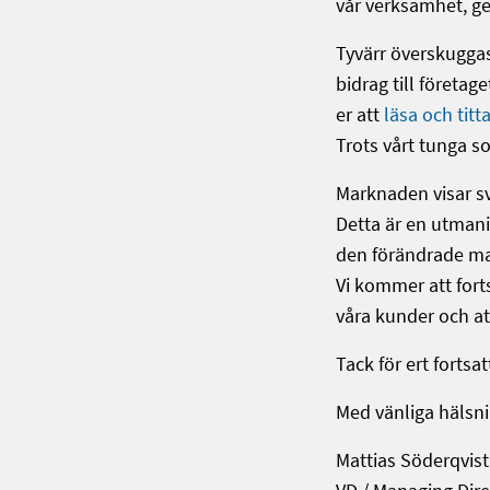
vår verksamhet, ge
Tyvärr överskuggas
bidrag till företa
er att
läsa och titt
Trots vårt tunga so
Marknaden visar sv
Detta är en utmanin
den förändrade mar
Vi kommer att forts
våra kunder och at
Tack för ert fortsa
Med vänliga hälsni
Mattias Söderqvist