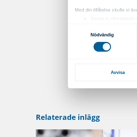
Med din tillåtelse skulle vi äve
Samla in information 
Identifiera din enhet 
Samtyckesval
Ta reda på mer om hur dina pe
Nödvändig
eller dra tillbaka ditt samtyc
Vi använder enhetsidentifierar
Publicerat: 2025-0
sociala medier och analysera 
till de sociala medier och a
Avvisa
med annan information som du 
Relaterade inlägg