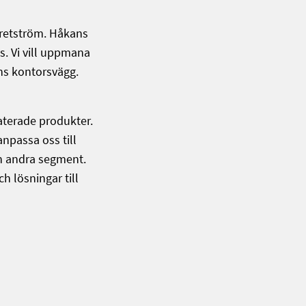
Wretström. Håkans
s. Vi vill uppmana
ans kontorsvägg.
aterade produkter.
anpassa oss till
ån andra segment.
h lösningar till