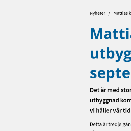
Nyheter
Mattias 
Matti
utbyg
sept
Det är med stor
utbyggnad komm
vi håller vår ti
Detta är tredje gå