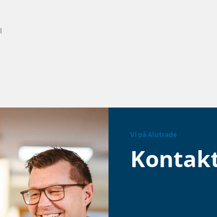
l
Vi på Alutrade
Kontak