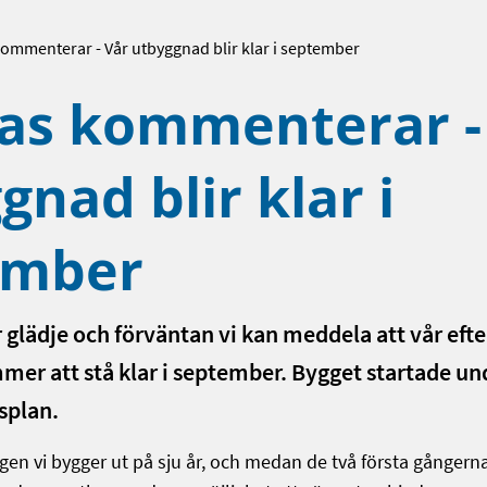
kommenterar - Vår utbyggnad blir klar i september
as kommenterar -
gnad blir klar i
ember
 glädje och förväntan vi kan meddela att vår eft
er att stå klar i september. Bygget startade un
dsplan.
ngen vi bygger ut på sju år, och medan de två första gångern