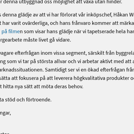
r denna utbyggnad oss möjlighet att växa utan hinder.
 denna glädje av att vi har förlorat vår inköpschef, Håkan 
get har varit ovärderliga, och hans frånvaro kommer att märka
a på filme
n som visar hans glädje när vi tapetserade hela h
rgearbete måste livet gå vidare.
agare efterfrågan inom vissa segment, särskilt från byggrel
g som vi tar på största allvar och vi arbetar aktivt med att 
knadssituationen. Samtidigt ser vi en ökad efterfrågan fr
ätta att fokusera på att leverera högkvalitativa produkter oc
t hitta nya sätt att möta deras behov.
tta stöd och förtroende.
ngar,