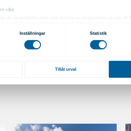
n vilja:
om din geografiska plats som kan ha en noggrannhet på upp till f
genom att aktivt skanna den för specifika kännetecken (fingeravt
rsonliga uppgifter behandlas och ställ in dina preferenser i
deta
Inställningar
Statistik
ke när som helst från cookie-förklaringen.
e för att anpassa innehållet och annonserna till användarna, tillh
7-04
vår trafik. Vi vidarebefordrar även sådana identifierare och anna
nnons- och analysföretag som vi samarbetar med. Dessa kan i sin
Tillåt urval
har tillhandahållit eller som de har samlat in när du har använt 