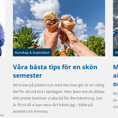
Kunskap & inspiration
N
Våra bästa tips för en skön
M
semester
a
o
Att trivas på jobbet och med det man gör är en viktig
del för att må bra i vardagen. Men även om du älskar
Re
ditt arbete behöver vi alla tid för återhämtning. Det
av
är först då vi kan vara vårt bästa jag – både på
os
arbetet och hemma.
are