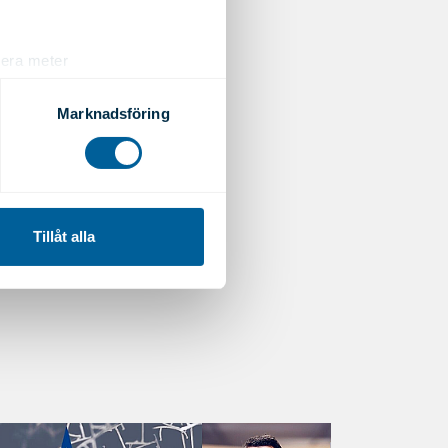
lera meter
ryck)
ljsektionen
. Du kan ändra
Marknadsföring
andahålla funktioner för
n information från din enhet
 tur kombinera informationen
Tillåt alla
deras tjänster.