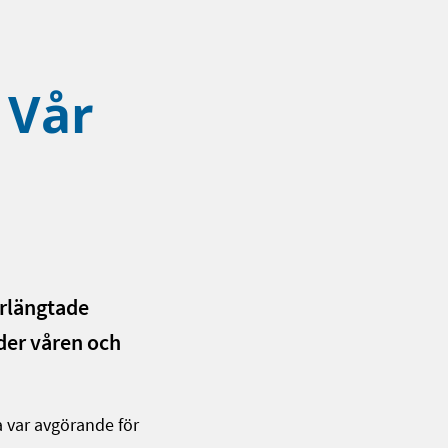
 Vår
erlängtade
der våren och
a var avgörande för