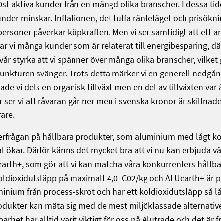
0st aktiva kunder från en mängd olika branscher. I dessa tide
er minskar. Inflationen, det tuffa ränteläget och prisökn
personer påverkar köpkraften. Men vi ser samtidigt att ett
r vi många kunder som är relaterat till energibesparing, där
 vår styrka att vi spänner över många olika branscher, vilket
junkturen svänger. Trots detta märker vi en generell nedgån
hade vi dels en organisk tillväxt men en del av tillväxten var ä
r ser vi att råvaran går ner men i svenska kronor är skillnade
rare.
fterfrågan på hållbara produkter, som aluminium med lågt k
l ökar. Därför känns det mycket bra att vi nu kan erbjuda v
rth+, som gör att vi kan matcha våra konkurrenters hållba
koldioxidutsläpp på maximalt 4,0 C02/kg och ALUearth+ är p
nium från process-skrot och har ett koldioxidutsläpp så lå
rodukter kan mäta sig med de mest miljöklassade alternativ
arhet har alltid varit viktigt för oss på Alutrade och det är 