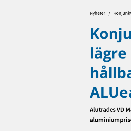
Nyheter
Konjunkt
Konj
lägre
hållb
ALUe
Alutrades VD M
aluminiumpris