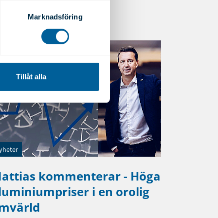
ryck)
ljsektionen
. Du kan ändra
Marknadsföring
andahålla funktioner för
n information från din enhet
 tur kombinera informationen
Tillåt alla
deras tjänster.
yheter
attias kommenterar - Höga
luminiumpriser i en orolig
mvärld