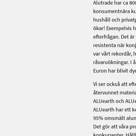
Alutrade har ca 80
konsumentnära kund
hushåll och privat
ökar! Exempelvis ha
efterfrågan. Det är
resistenta när kon
var vårt rekordår, 
råvaruökningar. I å
Euron har blivit dy
Vi ser också att e
återvunnet materia
ALUearth och ALUea
ALUearth har ett 
95% omsmält alumi
Det gör att våra p
konkurrenter. Hållb