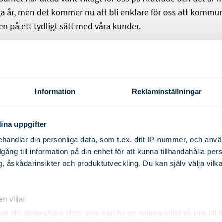
a år, men det kommer nu att bli enklare för oss att kommu
n på ett tydligt sätt med våra kunder.
n såsom inflation, räntehöjningar och minskad byggnation s
den. Vårt koncept är mycket uppskattat av våra kunder och
fördelar med att jobba med oss. I höst kommer vi se om ko
gång eller om det ljusnar. Vi tror på det sista!
Information
Reklaminställningar
ina uppgifter
handlar din personliga data, som t.ex. ditt IP-nummer, och anv
6-14
illgång till information på din enhet för att kunna tillhandahålla pe
, åskådarinsikter och produktutveckling. Du kan själv välja vilk
n vilja:
om din geografiska plats som kan ha en noggrannhet på upp till f