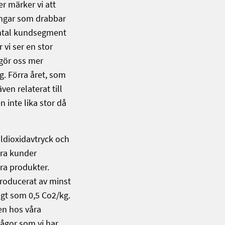
r märker vi att
ingar som drabbar
 antal kundsegment
 vi ser en stor
 gör oss mer
g. Förra året, som
ven relaterat till
n inte lika stor då
oldioxidavtryck och
åra kunder
ra produkter.
roducerat av minst
gt som 0,5 Co2/kg.
en hos våra
frågor som vi har