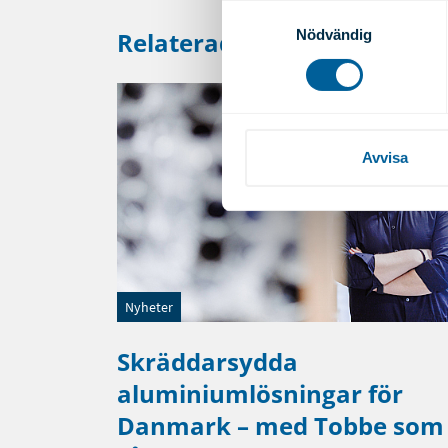
Identifiera din enhet 
Samtyckesval
Ta reda på mer om hur dina pe
Relaterade inlägg
Nödvändig
eller dra tillbaka ditt samtyc
Vi använder enhetsidentifierar
sociala medier och analysera 
till de sociala medier och a
Avvisa
med annan information som du 
Nyheter
Skräddarsydda
aluminiumlösningar för
Danmark – med Tobbe som