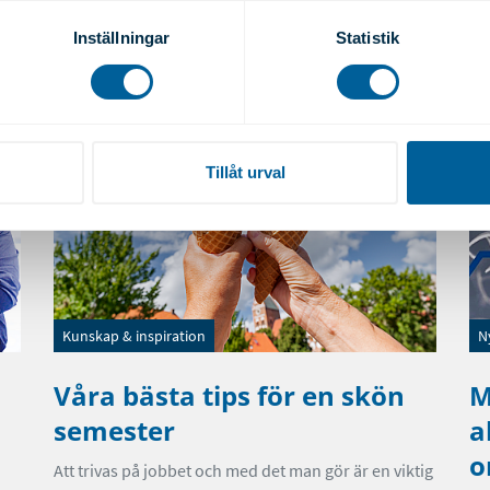
genom att aktivt skanna den för specifika kännetecken (fingeravt
rsonliga uppgifter behandlas och ställ in dina preferenser i
deta
Inställningar
Statistik
ke när som helst från cookie-förklaringen.
e för att anpassa innehållet och annonserna till användarna, tillh
vår trafik. Vi vidarebefordrar även sådana identifierare och anna
nnons- och analysföretag som vi samarbetar med. Dessa kan i sin
Tillåt urval
har tillhandahållit eller som de har samlat in när du har använt 
Kunskap & inspiration
N
Våra bästa tips för en skön
M
semester
a
o
Att trivas på jobbet och med det man gör är en viktig