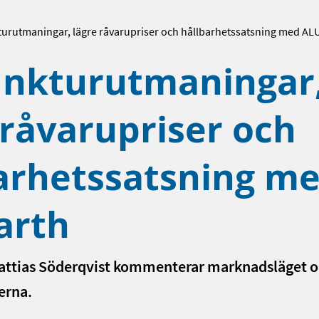
urutmaningar, lägre råvarupriser och hållbarhetssatsning med AL
unkturutmaningar
 råvarupriser och
arhetssatsning m
arth
attias Söderqvist kommenterar marknadsläget 
erna.