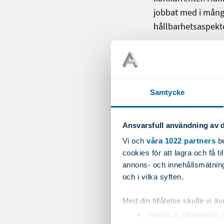
jobbat med i mång
hållbarhetsaspekte
Trots alla orosmol
positivt på framti
ser direkt många 
fortsätter sin kräft
Samtycke
Mattias Söderqvist
Ansvarsfull användning av d
Vi och
våra 1022 partners
be
Publicerat: 2023-0
cookies för att lagra och få t
annons- och innehållsmätning
och i vilka syften.
Med din tillåtelse skulle vi äve
Samla in information 