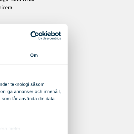
nicera
er vi på Alutrade
 många nya kunder
njunkturen
Om
änder teknologi såsom
rsonliga annonser och innehåll,
a som får använda din data
lera meter