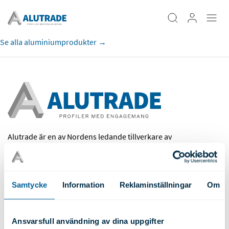
Se alla aluminiumprodukter →
Alutrade är en av Nordens ledande tillverkare av
kundanpassade aluminiumprofiler, extruderade
komponenter, bearbetning, ytbehandling och kompletta
profilsystem.
Samtycke
Information
Reklaminställningar
Om
Alutrade AB
Box 165
Älgvägen 10
Ansvarsfull användning av dina uppgifter