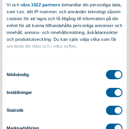
352 45 VÄXJÖ
Vi och
våra 1022 partners
behandlar din personliga data,
Sverige
som t.ex. ditt IP-nummer, och använder teknologi såsom
cookies för att lagra och få tillgång till information på din
+46 470-74 54 00
enhet för att kunna tillhandahålla personliga annonser och
info@alutrade.se
innehåll, annons- och innehållsmätning, åskådarinsikter
och produktutveckling. Du kan själv välja vilka som får
Alutrade
använda din data och i vilka syften.
Kontakta oss
Viktberäknaren
Med din tillåtelse skulle vi även vilja:
Sortimentskatalogen
Samla in information om din geografiska plats
Samtyckesval
Pressmeddelanden
Nödvändig
som kan ha en noggrannhet på upp till flera meter
Om oss
Identifiera din enhet genom att aktivt skanna den
Integritetspolicy
för specifika kännetecken (fingeravtryck)
Cookies
Inställningar
Ta reda på mer om hur dina personliga uppgifter
behandlas och ställ in dina preferenser i
detaljsektionen
.
Skräddarsydda lösningar
Statistik
Du kan ändra eller dra tillbaka ditt samtycke när som
Bearbetning
helst från cookie-förklaringen.
Ytbehandling
Lagerhållning
Marknadsföring