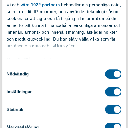
352 45 VÄXJÖ
Vi och
våra 1022 partners
behandlar din personliga data,
Sverige
som t.ex. ditt IP-nummer, och använder teknologi såsom
cookies för att lagra och få tillgång till information på din
+46 470-74 54 00
enhet för att kunna tillhandahålla personliga annonser och
info@alutrade.se
innehåll, annons- och innehållsmätning, åskådarinsikter
och produktutveckling. Du kan själv välja vilka som får
Alutrade
använda din data och i vilka syften.
Kontakta oss
Viktberäknaren
Med din tillåtelse skulle vi även vilja:
Sortimentskatalogen
Samla in information om din geografiska plats
Samtyckesval
Pressmeddelanden
Nödvändig
som kan ha en noggrannhet på upp till flera meter
Om oss
Identifiera din enhet genom att aktivt skanna den
Integritetspolicy
för specifika kännetecken (fingeravtryck)
Cookies
Inställningar
Ta reda på mer om hur dina personliga uppgifter
behandlas och ställ in dina preferenser i
detaljsektionen
.
Skräddarsydda lösningar
Statistik
Du kan ändra eller dra tillbaka ditt samtycke när som
Bearbetning
helst från cookie-förklaringen.
Ytbehandling
Lagerhållning
Marknadsföring