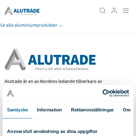
Se alla aluminiumprodukter →
Alutrade är en av Nordens ledande tillverkare av
kundanpassade aluminiumprofiler, extruderade
komponenter, bearbetning, ytbehandling och kompletta
profilsystem.
Samtycke
Information
Reklaminställningar
Om
Alutrade AB
Box 165
Älgvägen 10
Ansvarsfull användning av dina uppgifter