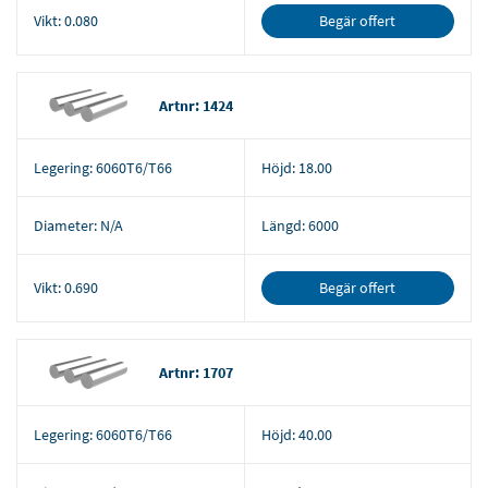
Begär offert
Vikt:
0.080
Artnr: 1424
Legering:
6060T6/T66
Höjd:
18.00
Diameter:
N/A
Längd:
6000
Begär offert
Vikt:
0.690
Artnr: 1707
Legering:
6060T6/T66
Höjd:
40.00