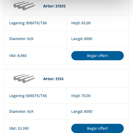
Artnr: 19101
Legering:
6060T6/T66
Höjd:
65.00
Diameter:
N/A
Längd:
6000
Begär offert
Vikt:
8.960
Artnr: 1916
Legering:
6060T6/T66
Höjd:
70.00
Diameter:
N/A
Längd:
6000
Begär offert
Vikt:
10.390