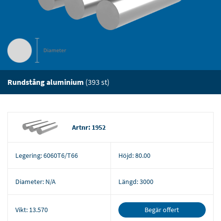
Rundstång aluminium
(393 st)
Artnr: 1952
Legering:
6060T6/T66
Höjd:
80.00
Diameter:
N/A
Längd:
3000
Begär offert
Vikt:
13.570