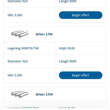
Diameter:
N/A
Längd:
6000
Begär offert
Vikt:
3.390
Artnr: 1796
Legering:
6060T6/T66
Höjd:
50.00
Diameter:
N/A
Längd:
6000
Begär offert
Vikt:
5.300
Artnr: 1754
Legering:
6060T6/T66
Höjd:
45.00