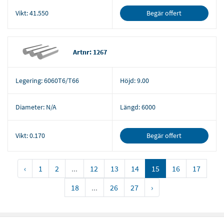
Begär offert
Vikt:
41.550
Artnr: 1267
Legering:
6060T6/T66
Höjd:
9.00
Diameter:
N/A
Längd:
6000
Begär offert
Vikt:
0.170
‹
1
2
...
12
13
14
15
16
17
18
...
26
27
›