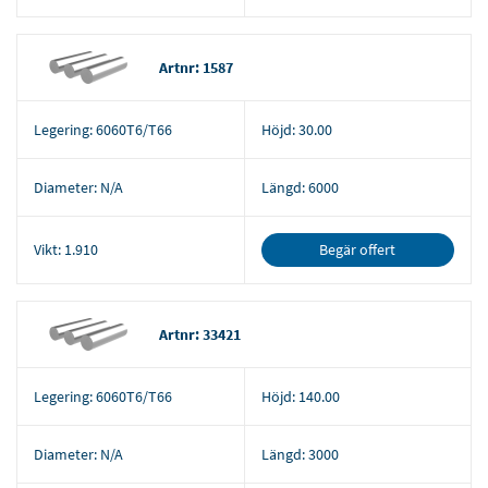
Artnr: 1587
Legering:
6060T6/T66
Höjd:
30.00
Diameter:
N/A
Längd:
6000
Begär offert
Vikt:
1.910
Artnr: 33421
Legering:
6060T6/T66
Höjd:
140.00
Diameter:
N/A
Längd:
3000