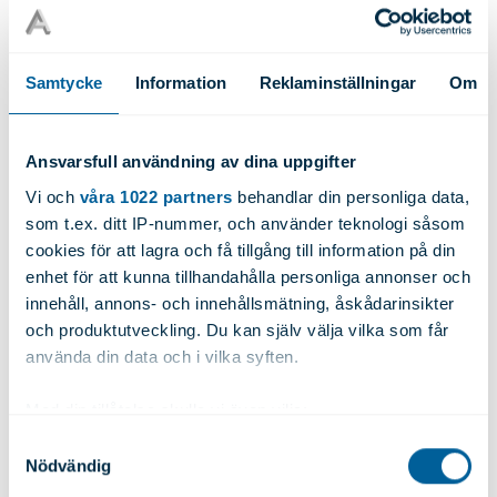
Diameter:
N/A
Längd:
6000
Samtycke
Information
Reklaminställningar
Om
Begär offert
Vikt:
4.290
Ansvarsfull användning av dina uppgifter
Vi och
våra 1022 partners
behandlar din personliga data,
Artnr: 1864
som t.ex. ditt IP-nummer, och använder teknologi såsom
cookies för att lagra och få tillgång till information på din
Legering:
6060T6/T66
Höjd:
60.00
enhet för att kunna tillhandahålla personliga annonser och
innehåll, annons- och innehållsmätning, åskådarinsikter
Diameter:
N/A
Längd:
6000
och produktutveckling. Du kan själv välja vilka som får
använda din data och i vilka syften.
Begär offert
Vikt:
7.630
Med din tillåtelse skulle vi även vilja:
Samla in information om din geografiska plats
Samtyckesval
Nödvändig
som kan ha en noggrannhet på upp till flera meter
Artnr: 1832
Identifiera din enhet genom att aktivt skanna den