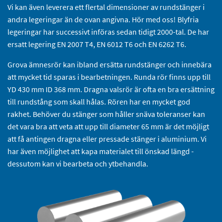
Vi kan även leverera ett flertal dimensioner av rundstänger i
andra legeringar än de ovan angivna. Hör med oss! Blyfria
legeringar har successivt införas sedan tidigt 2000-tal. De har
ersatt legering EN 2007 T4, EN 6012 T6 och EN 6262 T6.
Grova ämnesrör kan ibland ersätta rundstänger och innebära
att mycket tid sparas i bearbetningen. Runda rör finns upp till
YD 430 mm ID 368 mm. Dragna valsrör är ofta en bra ersättning
till rundstång som skall hålas. Rören har en mycket god
rakhet. Behöver du stänger som håller snäva toleranser kan
det vara bra att veta att upp till diameter 65 mm är det möjligt
att få antingen dragna eller pressade stänger i aluminium. Vi
har även möjlighet att kapa materialet till önskad längd -
dessutom kan vi bearbeta och ytbehandla.