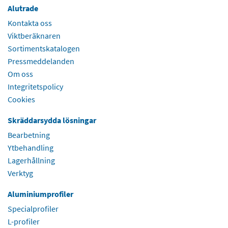
Alutrade
Kontakta oss
Viktberäknaren
Sortimentskatalogen
Pressmeddelanden
Om oss
Integritetspolicy
Cookies
Skräddarsydda lösningar
Bearbetning
Ytbehandling
Lagerhållning
Verktyg
Aluminiumprofiler
Specialprofiler
L-profiler