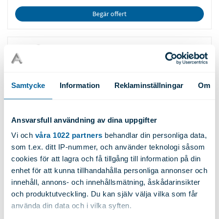
Begär offert
Artnr: 20858
Legering:
1350H14
Höjd:
60.00
Samtycke
Information
Reklaminställningar
Om
Bredd:
10.00
Diameter:
N/A
Ansvarsfull användning av dina uppgifter
Längd:
6000
Vikt:
1.700
Vi och
våra 1022 partners
behandlar din personliga data,
som t.ex. ditt IP-nummer, och använder teknologi såsom
cookies för att lagra och få tillgång till information på din
Begär offert
enhet för att kunna tillhandahålla personliga annonser och
innehåll, annons- och innehållsmätning, åskådarinsikter
och produktutveckling. Du kan själv välja vilka som får
Artnr: 20860
använda din data och i vilka syften.