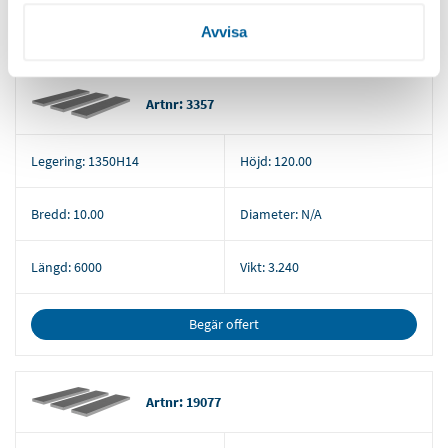
samlat in när du har använt deras tjänster.
Begär offert
Avvisa
Artnr: 3357
Legering:
1350H14
Höjd:
120.00
Bredd:
10.00
Diameter:
N/A
Längd:
6000
Vikt:
3.240
Begär offert
Artnr: 19077