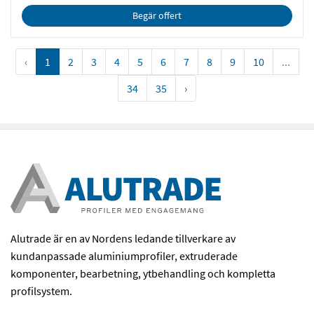
Begär offert
‹
1
2
3
4
5
6
7
8
9
10
...
34
35
›
Alutrade är en av Nordens ledande tillverkare av
kundanpassade aluminiumprofiler, extruderade
komponenter, bearbetning, ytbehandling och kompletta
profilsystem.