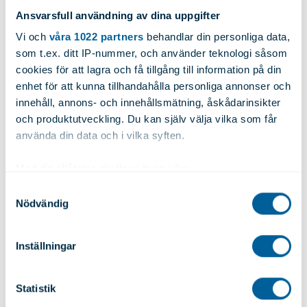
Ansvarsfull användning av dina uppgifter
Legering:
2007T4
Höjd:
30.00
Vi och
våra 1022 partners
behandlar din personliga data,
som t.ex. ditt IP-nummer, och använder teknologi såsom
cookies för att lagra och få tillgång till information på din
Bredd:
30.00
Diameter:
N/A
enhet för att kunna tillhandahålla personliga annonser och
innehåll, annons- och innehållsmätning, åskådarinsikter
Längd:
3000
Vikt:
2.565
och produktutveckling. Du kan själv välja vilka som får
använda din data och i vilka syften.
Begär offert
Med din tillåtelse skulle vi även vilja:
Samla in information om din geografiska plats
Samtyckesval
Artnr: 3700
Nödvändig
som kan ha en noggrannhet på upp till flera meter
Identifiera din enhet genom att aktivt skanna den
för specifika kännetecken (fingeravtryck)
Legering:
2007T4
Höjd:
32.00
Inställningar
Ta reda på mer om hur dina personliga uppgifter
behandlas och ställ in dina preferenser i
detaljsektionen
.
Bredd:
32.00
Diameter:
N/A
Statistik
Du kan ändra eller dra tillbaka ditt samtycke när som
helst från cookie-förklaringen.