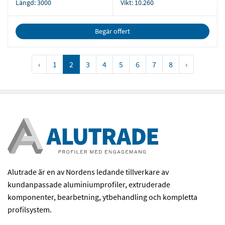
Längd:
3000
Vikt:
10.260
Begär offert
‹
1
2
3
4
5
6
7
8
›
Alutrade är en av Nordens ledande tillverkare av
kundanpassade aluminiumprofiler, extruderade
komponenter, bearbetning, ytbehandling och kompletta
profilsystem.