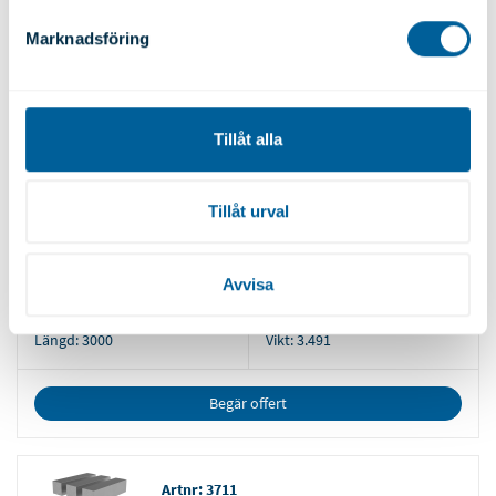
Längd:
3000
Vikt:
2.909
Marknadsföring
Vi använder enhetsidentifierare för att anpassa innehållet
Begär offert
och annonserna till användarna, tillhandahålla funktioner
för sociala medier och analysera vår trafik. Vi
vidarebefordrar även sådana identifierare och annan
Tillåt alla
information från din enhet till de sociala medier och
Artnr: 3704
annons- och analysföretag som vi samarbetar med.
Dessa kan i sin tur kombinera informationen med annan
Tillåt urval
Legering:
2007T4
Höjd:
35.00
information som du har tillhandahållit eller som de har
samlat in när du har använt deras tjänster.
Bredd:
35.00
Diameter:
N/A
Avvisa
Längd:
3000
Vikt:
3.491
Begär offert
Artnr: 3711