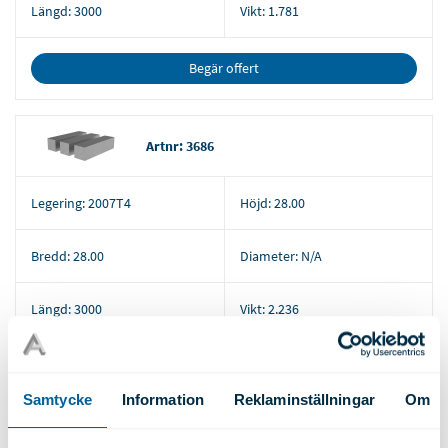
Längd:
3000
Vikt:
1.781
Begär offert
Artnr: 3686
Legering:
2007T4
Höjd:
28.00
Bredd:
28.00
Diameter:
N/A
Längd:
3000
Vikt:
2.236
Begär offert
Samtycke
Information
Reklaminställningar
Om
Artnr: 3690