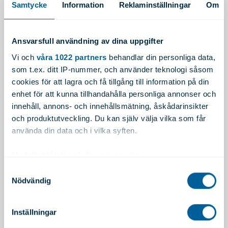
borra, limma, svetsa, foliera, screentrycka, lacka
Samtycke
Information
Reklaminställningar
Om
etc.)
Ljudisolerande och vibrationsabsorberande.
Ansvarsfull användning av dina uppgifter
Bättre motstånd mot eld jämfört med andra
Vi och
våra 1022 partners
behandlar din personliga data,
kompositpaneler i aluminium med 100%
som t.ex. ditt IP-nummer, och använder teknologi såsom
polyethylen.
cookies för att lagra och få tillgång till information på din
enhet för att kunna tillhandahålla personliga annonser och
TEKNISKA EGENSKAPER
innehåll, annons- och innehållsmätning, åskådarinsikter
Legering:
3003 H16 (AlMn1Cu)
och produktutveckling. Du kan själv välja vilka som får
använda din data och i vilka syften.
Tjocklek:
4 mm (större tjocklekar kan till-handahållas
vid behov.)
Med din tillåtelse skulle vi även vilja:
Samla in information om din geografiska plats
Samtyckesval
Bredd:
1 020 mm, 1 250 mm, 1 500 mm
Nödvändig
som kan ha en noggrannhet på upp till flera meter
Identifiera din enhet genom att aktivt skanna den
Standard/Maxlängd:
3 200 mm/6 000 mm
för specifika kännetecken (fingeravtryck)
Inställningar
Ta reda på mer om hur dina personliga uppgifter
Vikt:
5,5 kg/m2