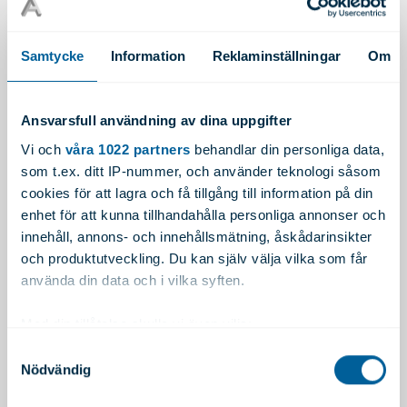
verklig centrifugalgjutning
centrifugalpressgjutning
centrifugalformgjutning
Samtycke
Information
Reklaminställningar
Om
I verklig centrifugalgjutning låter man en form snurra
runt sin egen axel och får då en gjutning som är bra för
Ansvarsfull användning av dina uppgifter
ihåligt gjutgods. Det går att ha olika lutning på
Vi och
våra 1022 partners
behandlar din personliga data,
rotationsaxeln, vilket ger olika effekter.
som t.ex. ditt IP-nummer, och använder teknologi såsom
cookies för att lagra och få tillgång till information på din
Vid centrifugalformgjutning roterar formen i en vertikal
enhet för att kunna tillhandahålla personliga annonser och
vinkel. Man använder då centrifugalkraften endast till
innehåll, annons- och innehållsmätning, åskådarinsikter
att få bort slagg och eftermatning, samt för små
och produktutveckling. Du kan själv välja vilka som får
använda din data och i vilka syften.
förbättringar.
Centrifugalpressgjutning innebär att man sätter formar
Med din tillåtelse skulle vi även vilja:
på en rund platta för att sedan låta dem snurra runt.
Samla in information om din geografiska plats
Samtyckesval
Nödvändig
som kan ha en noggrannhet på upp till flera meter
Man får då centrifugalkraften att pressa ut smältan från
Identifiera din enhet genom att aktivt skanna den
mitten till formarna. Detta är en bra metod för tunt