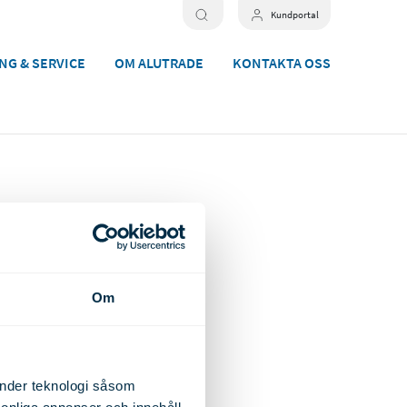
Kundportal
NG & SERVICE
OM ALUTRADE
KONTAKTA OSS
Skräddarsydda lösningar
Om
Bearbetning
Ytbehandling
Lagerhållning
Verktyg
änder teknologi såsom