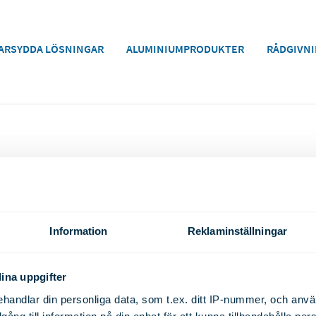
ARSYDDA LÖSNINGAR
ALUMINIUMPRODUKTER
RÅDGIVNI
v kundanpassade
Alutrade
arbetning,
Information
Reklaminställningar
Kontakta oss
Viktberäknaren
Sortimentskatalogen
ina uppgifter
Pressmeddelanden
handlar din personliga data, som t.ex. ditt IP-nummer, och anv
Om oss