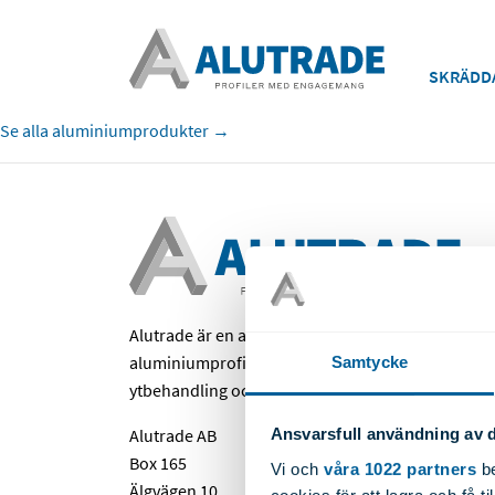
SKRÄDD
Se alla aluminiumprodukter →
Alutrade är en av Nordens ledande tillverkare a
aluminiumprofiler, extruderade komponenter, be
Samtycke
ytbehandling och kompletta profilsystem.
Alutrade AB
Ansvarsfull användning av d
Box 165
Vi och
våra 1022 partners
be
Älgvägen 10